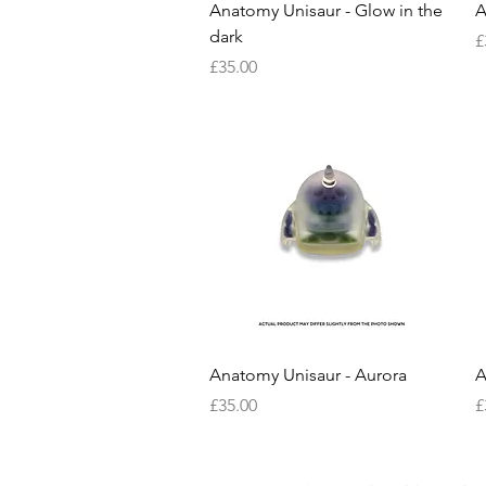
快速瀏覽
Anatomy Unisaur - Glow in the
A
dark
£
價格
£35.00
快速瀏覽
Anatomy Unisaur - Aurora
A
價格
£35.00
£