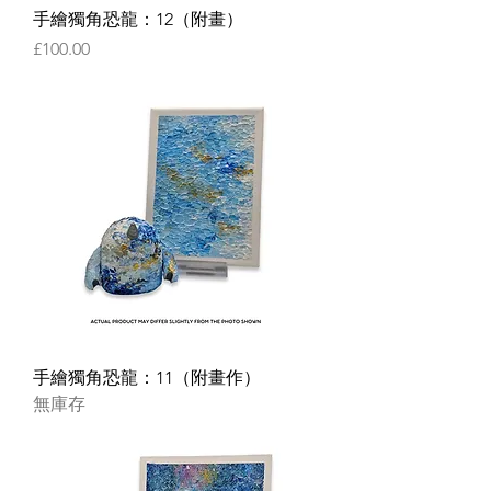
手繪獨角恐龍：12（附畫）
價格
£100.00
手繪獨角恐龍：11（附畫作）
無庫存