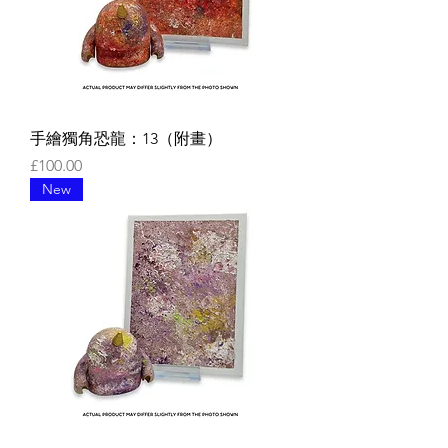
手繪獨角恐龍：13（附畫）
價格
£100.00
New