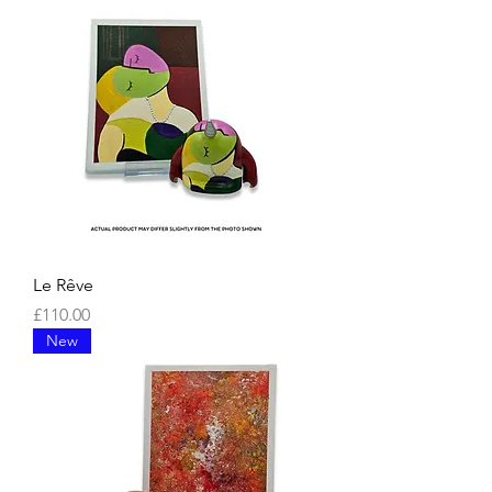
Le Rêve
價格
£110.00
New