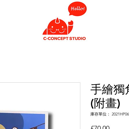
手繪獨角
(附畫)
庫存單位： 2021HP06
價
£70.00