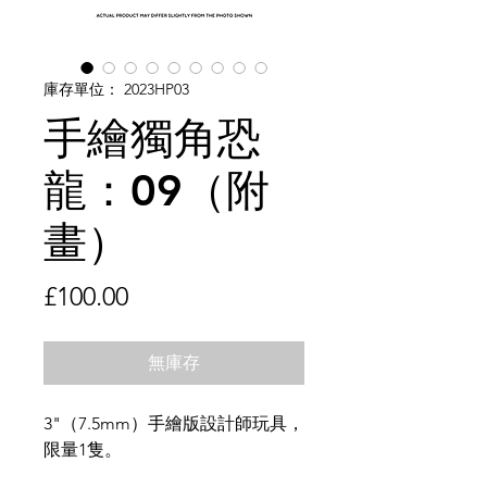
庫存單位： 2023HP03
手繪獨角恐
龍：09（附
畫）
價
£100.00
格
無庫存
3"（7.5mm）手繪版設計師玩具，
限量1隻。