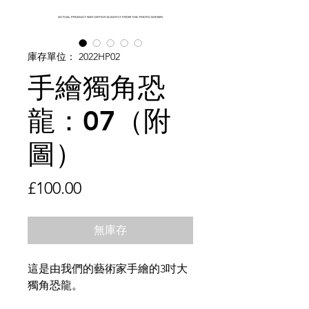
庫存單位： 2022HP02
手繪獨角恐
龍：07（附
圖）
價
£100.00
格
無庫存
這是由我們的藝術家手繪的3吋大
獨角恐龍。