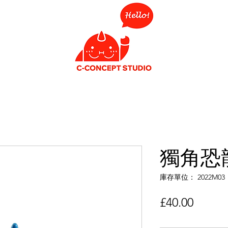
獨角恐
庫存單位： 2022M03
價
£40.00
格