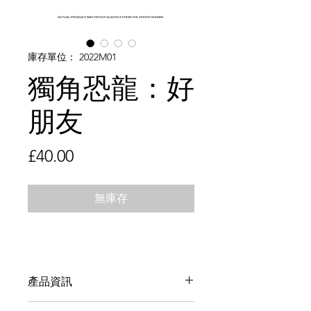
庫存單位： 2022M01
獨角恐龍：好
朋友
價
£40.00
格
無庫存
產品資訊
3"（7.5cm）設計師玩具，限量10