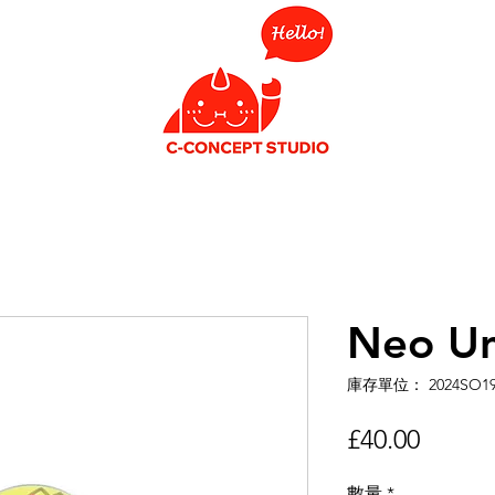
Neo Un
庫存單位： 2024SO1
價
£40.00
格
數量
*