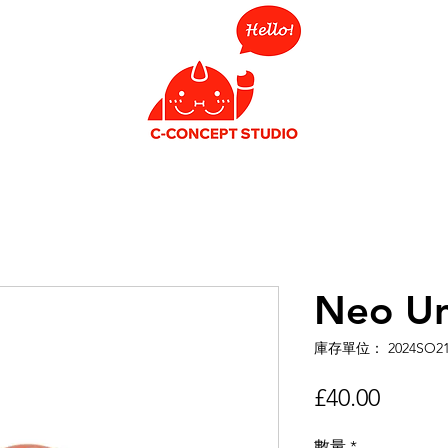
Neo Un
庫存單位： 2024SO2
價
£40.00
格
數量
*